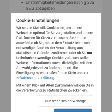
Unstimmigkeitsmeldungen nach § 23a
GwG abzugeben
Auskunftsanträge nach § 23 Abs. 8
Cookie-Einstellungen
GwG zu stellen
Wir setzen Statistik-Cookies ein, um unsere
Webseiten optimal für Sie zu gestalten und unsere
Plattformen für Sie zu verbessern. Sie können
So legen Sie Ihr Nutzerkonto für
auswählen ob Sie, neben dem Einsatz technisch
notwendiger Cookies, der Verarbeitung aus
das Transparenzregister an
statistischen Gründen zustimmen oder ob Sie
nur
technisch notwendige
(Registrierung):
Cookies zulassen wollen.
Weitere Informationen, sowie die Möglichkeit Ihre
Auswahl jederzeit zu ändern und erteilte
Einwilligung zu widerrufen finden Sie in unserer
>>Datenschutzerklärung
.
1. Nutzerkonto erstellen
Mit einem Klick auf
Allen zustimmen
willigen Sie in
die Verarbeitung zu statistischen Zwecken ein.
2. E-Mail zur Verifizierung
Nur technisch notwendige
des Nutzerkontos
bestätigen