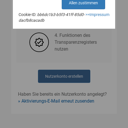
Allen zustimmen
Cookie-ID:
bb6dc1b3-b5f3-41ff-85d0-
>>Impressum
3. Nutzerdaten angeben
dacfb8cacadb
4. Funktionen des
Transparenzregisters
nutzen
Nutzerkonto erstellen
Haben Sie bereits ein Nutzerkonto angelegt?
Aktivierungs-E-Mail erneut zusenden