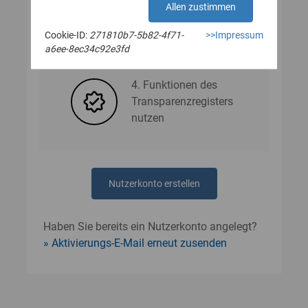
Allen zustimmen
Cookie-ID:
271810b7-5b82-4f71-
>>Impressum
3. Nutzerdaten angeben
a6ee-8ec34c92e3fd
4. Funktionen des
Transparenzregisters
nutzen
Nutzerkonto erstellen
Haben Sie bereits ein Nutzerkonto angelegt?
Aktivierungs-E-Mail erneut zusenden