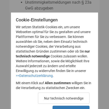
Unstimmigkeitsmeldungen nach § 23a
GwG abzugeben
Auskunftsanträge nach § 23 Abs. 8
Cookie-Einstellungen
GwG zu stellen
Wir setzen Statistik-Cookies ein, um unsere
Webseiten optimal für Sie zu gestalten und unsere
Plattformen für Sie zu verbessern. Sie können
So legen Sie Ihr Nutzerkonto für
auswählen ob Sie, neben dem Einsatz technisch
notwendiger Cookies, der Verarbeitung aus
das Transparenzregister an
statistischen Gründen zustimmen oder ob Sie
nur
technisch notwendige
(Registrierung):
Cookies zulassen wollen.
Weitere Informationen, sowie die Möglichkeit Ihre
Auswahl jederzeit zu ändern und erteilte
Einwilligung zu widerrufen finden Sie in unserer
>>Datenschutzerklärung
.
1. Nutzerkonto erstellen
Mit einem Klick auf
Allen zustimmen
willigen Sie in
die Verarbeitung zu statistischen Zwecken ein.
2. E-Mail zur Verifizierung
Nur technisch notwendige
des Nutzerkontos
bestätigen