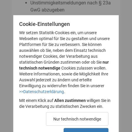
Unstimmigkeitsmeldungen nach § 23a
GwG abzugeben
Auskunftsanträge nach § 23 Abs. 8
Cookie-Einstellungen
GwG zu stellen
Wir setzen Statistik-Cookies ein, um unsere
Webseiten optimal für Sie zu gestalten und unsere
Plattformen für Sie zu verbessern. Sie können
So legen Sie Ihr Nutzerkonto für
auswählen ob Sie, neben dem Einsatz technisch
notwendiger Cookies, der Verarbeitung aus
das Transparenzregister an
statistischen Gründen zustimmen oder ob Sie
nur
technisch notwendige
(Registrierung):
Cookies zulassen wollen.
Weitere Informationen, sowie die Möglichkeit Ihre
Auswahl jederzeit zu ändern und erteilte
Einwilligung zu widerrufen finden Sie in unserer
>>Datenschutzerklärung
.
1. Nutzerkonto erstellen
Mit einem Klick auf
Allen zustimmen
willigen Sie in
die Verarbeitung zu statistischen Zwecken ein.
2. E-Mail zur Verifizierung
Nur technisch notwendige
des Nutzerkontos
bestätigen