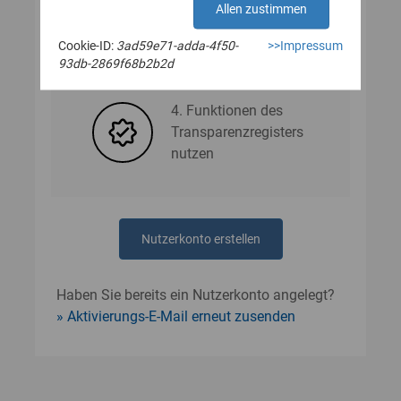
Allen zustimmen
Cookie-ID:
3ad59e71-adda-4f50-
>>Impressum
3. Nutzerdaten angeben
93db-2869f68b2b2d
4. Funktionen des
Transparenzregisters
nutzen
Nutzerkonto erstellen
Haben Sie bereits ein Nutzerkonto angelegt?
Aktivierungs-E-Mail erneut zusenden