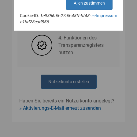
Allen zustimmen
Cookie-ID:
1e9356d8-27d8-48ff-bf48-
>>Impressum
3. Nutzerdaten angeben
c1bd28cad856
4. Funktionen des
Transparenzregisters
nutzen
Nutzerkonto erstellen
Haben Sie bereits ein Nutzerkonto angelegt?
Aktivierungs-E-Mail erneut zusenden