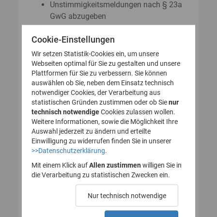
Unstimmigkeitsmeldungen nach § 23a
GwG abzugeben
Auskunftsanträge nach § 23 Abs. 8
Cookie-Einstellungen
GwG zu stellen
Wir setzen Statistik-Cookies ein, um unsere
Webseiten optimal für Sie zu gestalten und unsere
Plattformen für Sie zu verbessern. Sie können
So legen Sie Ihr Nutzerkonto für
auswählen ob Sie, neben dem Einsatz technisch
notwendiger Cookies, der Verarbeitung aus
das Transparenzregister an
statistischen Gründen zustimmen oder ob Sie
nur
technisch notwendige
(Registrierung):
Cookies zulassen wollen.
Weitere Informationen, sowie die Möglichkeit Ihre
Auswahl jederzeit zu ändern und erteilte
Einwilligung zu widerrufen finden Sie in unserer
>>Datenschutzerklärung
.
1. Nutzerkonto erstellen
Mit einem Klick auf
Allen zustimmen
willigen Sie in
die Verarbeitung zu statistischen Zwecken ein.
2. E-Mail zur Verifizierung
Nur technisch notwendige
des Nutzerkontos
bestätigen