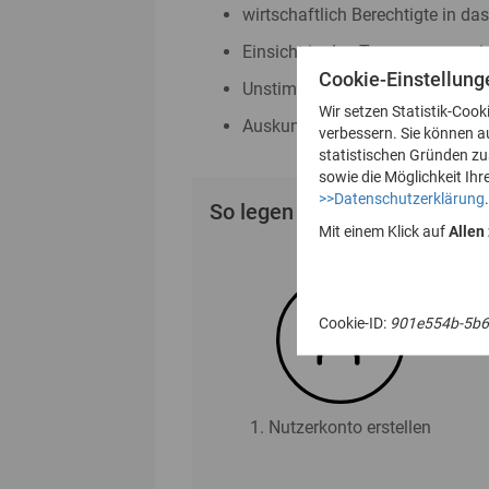
wirtschaftlich Berechtigte in da
Einsicht in das Transparenzreg
Cookie-Einstellung
Unstimmigkeitsmeldungen nac
Wir setzen Statistik-Cook
Auskunftsanträge nach § 23 Abs
verbessern. Sie können a
statistischen Gründen z
sowie die Möglichkeit Ihr
>>Datenschutzerklärung
.
So legen Sie Ihr Nutzerkonto
Mit einem Klick auf
Allen
Cookie-ID:
901e554b-5b6
1. Nutzerkonto erstellen