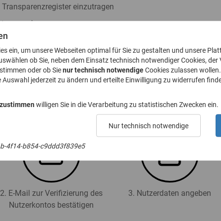
s Transparenzregister einzutragen
ister zu nehmen
en
h § 23a GwG abzugeben
ies ein, um unsere Webseiten optimal für Sie zu gestalten und unsere Plat
. 8 GwG zu stellen
uswählen ob Sie, neben dem Einsatz technisch notwendiger Cookies, der
ustimmen oder ob Sie
nur technisch notwendige
Cookies zulassen wollen.
e Auswahl jederzeit zu ändern und erteilte Einwilligung zu widerrufen finde
 für das Transparenzregister an (Registrierung):
 zustimmen
willigen Sie in die Verarbeitung zu statistischen Zwecken ein.
Nur technisch notwendige
b-4f14-b854-c9ddd3f839e5
2. E-Mail zur Verifizierung des
3. Nutzerdaten angeben
Nutzerkontos bestätigen