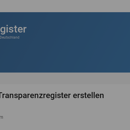
gister
k Deutschland
Transparenzregister erstellen
um