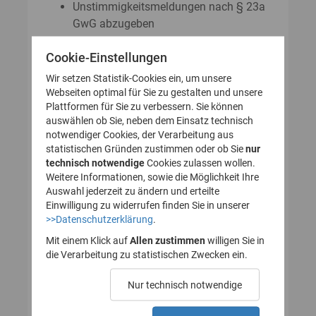
Unstimmigkeitsmeldungen nach § 23a
GwG abzugeben
Auskunftsanträge nach § 23 Abs. 8
Cookie-Einstellungen
GwG zu stellen
Wir setzen Statistik-Cookies ein, um unsere
Webseiten optimal für Sie zu gestalten und unsere
Plattformen für Sie zu verbessern. Sie können
So legen Sie Ihr Nutzerkonto für
auswählen ob Sie, neben dem Einsatz technisch
notwendiger Cookies, der Verarbeitung aus
das Transparenzregister an
statistischen Gründen zustimmen oder ob Sie
nur
technisch notwendige
(Registrierung):
Cookies zulassen wollen.
Weitere Informationen, sowie die Möglichkeit Ihre
Auswahl jederzeit zu ändern und erteilte
Einwilligung zu widerrufen finden Sie in unserer
>>Datenschutzerklärung
.
1. Nutzerkonto erstellen
Mit einem Klick auf
Allen zustimmen
willigen Sie in
die Verarbeitung zu statistischen Zwecken ein.
2. E-Mail zur Verifizierung
Nur technisch notwendige
des Nutzerkontos
bestätigen