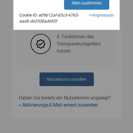
Allen zustimmen
Cookie-ID:
e09b12af-65c3-4765-
>>Impressum
3. Nutzerdaten angeben
aad6-de3308ade95f
4. Funktionen des
Transparenzregisters
nutzen
Nutzerkonto erstellen
Haben Sie bereits ein Nutzerkonto angelegt?
Aktivierungs-E-Mail erneut zusenden