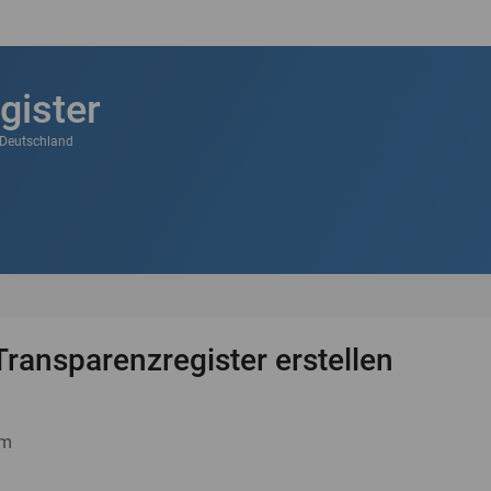
gister
k Deutschland
Transparenzregister erstellen
um