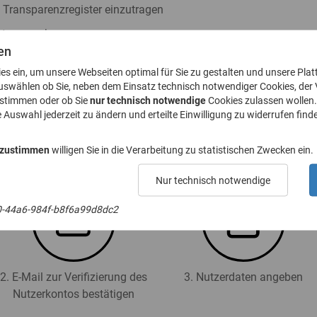
s Transparenzregister einzutragen
ister zu nehmen
en
h § 23a GwG abzugeben
ies ein, um unsere Webseiten optimal für Sie zu gestalten und unsere Plat
. 8 GwG zu stellen
uswählen ob Sie, neben dem Einsatz technisch notwendiger Cookies, der
ustimmen oder ob Sie
nur technisch notwendige
Cookies zulassen wollen.
e Auswahl jederzeit zu ändern und erteilte Einwilligung zu widerrufen finde
 für das Transparenzregister an (Registrierung):
 zustimmen
willigen Sie in die Verarbeitung zu statistischen Zwecken ein.
Nur technisch notwendige
0-44a6-984f-b8f6a99d8dc2
2. E-Mail zur Verifizierung des
3. Nutzerdaten angeben
Nutzerkontos bestätigen