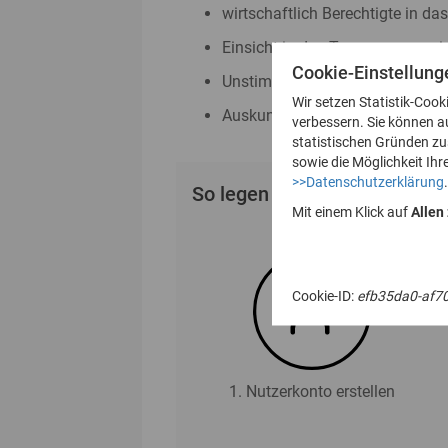
wirtschaftlich Berechtigte in da
Einsicht in das Transparenzreg
Cookie-Einstellung
Unstimmigkeitsmeldungen nac
Wir setzen Statistik-Cook
Auskunftsanträge nach § 23 Abs
verbessern. Sie können a
statistischen Gründen z
sowie die Möglichkeit Ihr
>>Datenschutzerklärung
.
So legen Sie Ihr Nutzerkonto
Mit einem Klick auf
Allen
Cookie-ID:
efb35da0-af7
1. Nutzerkonto erstellen