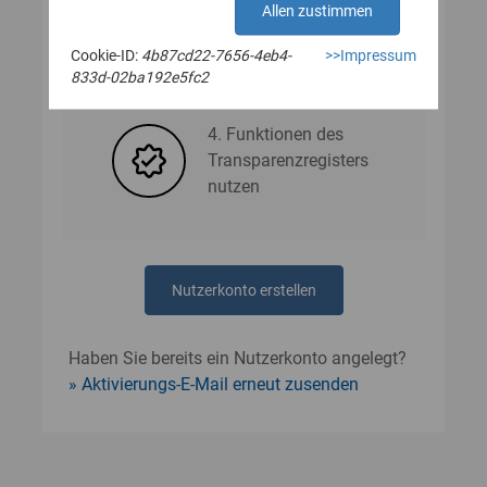
Allen zustimmen
Cookie-ID:
4b87cd22-7656-4eb4-
>>Impressum
3. Nutzerdaten angeben
833d-02ba192e5fc2
4. Funktionen des
Transparenzregisters
nutzen
Nutzerkonto erstellen
Haben Sie bereits ein Nutzerkonto angelegt?
Aktivierungs-E-Mail erneut zusenden