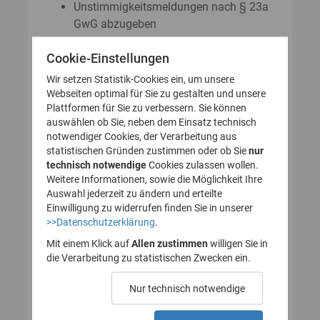
Unstimmigkeitsmeldungen nach § 23a
GwG abzugeben
Auskunftsanträge nach § 23 Abs. 8
Cookie-Einstellungen
GwG zu stellen
Wir setzen Statistik-Cookies ein, um unsere
Webseiten optimal für Sie zu gestalten und unsere
Plattformen für Sie zu verbessern. Sie können
So legen Sie Ihr Nutzerkonto für
auswählen ob Sie, neben dem Einsatz technisch
notwendiger Cookies, der Verarbeitung aus
das Transparenzregister an
statistischen Gründen zustimmen oder ob Sie
nur
technisch notwendige
(Registrierung):
Cookies zulassen wollen.
Weitere Informationen, sowie die Möglichkeit Ihre
Auswahl jederzeit zu ändern und erteilte
Einwilligung zu widerrufen finden Sie in unserer
>>Datenschutzerklärung
.
1. Nutzerkonto erstellen
Mit einem Klick auf
Allen zustimmen
willigen Sie in
die Verarbeitung zu statistischen Zwecken ein.
2. E-Mail zur Verifizierung
Nur technisch notwendige
des Nutzerkontos
bestätigen