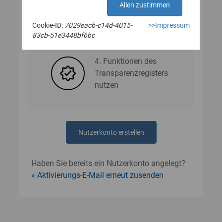
Allen zustimmen
Cookie-ID:
7029eacb-c14d-4015-
>>Impressum
3. Nutzerdaten angeben
83cb-51e3448bf6bc
4. Funktionen des
Transparenzregisters
nutzen
Nutzerkonto erstellen
Haben Sie bereits ein Nutzerkonto angelegt?
Aktivierungs-E-Mail erneut zusenden