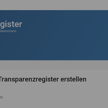
gister
k Deutschland
Transparenzregister erstellen
um