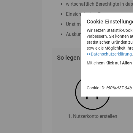
wirtschaftlich Berechtigte in da
Einsicht in das Transparenzreg
Cookie-Einstellung
Unstimmigkeitsmeldungen nac
Wir setzen Statistik-Cook
Auskunftsanträge nach § 23 Abs
verbessern. Sie können a
statistischen Gründen z
sowie die Möglichkeit Ihr
>>Datenschutzerklärung
.
So legen Sie Ihr Nutzerkonto
Mit einem Klick auf
Allen
Cookie-ID:
f50fad27-04b
1. Nutzerkonto erstellen