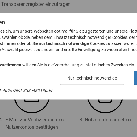
s Transparenzregister einzutragen
ister zu nehmen
en
h § 23a GwG abzugeben
ies ein, um unsere Webseiten optimal für Sie zu gestalten und unsere Plat
. 8 GwG zu stellen
uswählen ob Sie, neben dem Einsatz technisch notwendiger Cookies, der
ustimmen oder ob Sie
nur technisch notwendige
Cookies zulassen wollen.
e Auswahl jederzeit zu ändern und erteilte Einwilligung zu widerrufen finde
 für das Transparenzregister an (Registrierung):
 zustimmen
willigen Sie in die Verarbeitung zu statistischen Zwecken ein.
Nur technisch notwendige
1-4b9e-959f-838e453130dd
2. E-Mail zur Verifizierung des
3. Nutzerdaten angeben
Nutzerkontos bestätigen