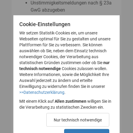
Unstimmigkeitsmeldungen nach § 23a
GwG abzugeben
Auskunftsanträge nach § 23 Abs. 8
Cookie-Einstellungen
GwG zu stellen
Wir setzen Statistik-Cookies ein, um unsere
Webseiten optimal für Sie zu gestalten und unsere
Plattformen für Sie zu verbessern. Sie können
So legen Sie Ihr Nutzerkonto für
auswählen ob Sie, neben dem Einsatz technisch
notwendiger Cookies, der Verarbeitung aus
das Transparenzregister an
statistischen Gründen zustimmen oder ob Sie
nur
technisch notwendige
(Registrierung):
Cookies zulassen wollen.
Weitere Informationen, sowie die Möglichkeit Ihre
Auswahl jederzeit zu ändern und erteilte
Einwilligung zu widerrufen finden Sie in unserer
>>Datenschutzerklärung
.
1. Nutzerkonto erstellen
Mit einem Klick auf
Allen zustimmen
willigen Sie in
die Verarbeitung zu statistischen Zwecken ein.
2. E-Mail zur Verifizierung
Nur technisch notwendige
des Nutzerkontos
bestätigen