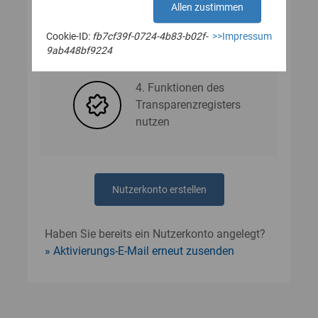
Allen zustimmen
Cookie-ID:
fb7cf39f-0724-4b83-b02f-
>>Impressum
3. Nutzerdaten angeben
9ab448bf9224
4. Funktionen des
Transparenzregisters
nutzen
Nutzerkonto erstellen
Haben Sie bereits ein Nutzerkonto angelegt?
Aktivierungs-E-Mail erneut zusenden