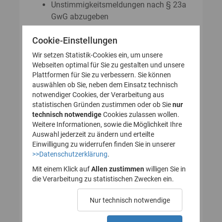
Unstimmigkeitsmeldungen nach § 23a
GwG abzugeben
Auskunftsanträge nach § 23 Abs. 8
Cookie-Einstellungen
GwG zu stellen
Wir setzen Statistik-Cookies ein, um unsere
Webseiten optimal für Sie zu gestalten und unsere
Plattformen für Sie zu verbessern. Sie können
So legen Sie Ihr Nutzerkonto für
auswählen ob Sie, neben dem Einsatz technisch
notwendiger Cookies, der Verarbeitung aus
das Transparenzregister an
statistischen Gründen zustimmen oder ob Sie
nur
technisch notwendige
(Registrierung):
Cookies zulassen wollen.
Weitere Informationen, sowie die Möglichkeit Ihre
Auswahl jederzeit zu ändern und erteilte
Einwilligung zu widerrufen finden Sie in unserer
>>Datenschutzerklärung
.
1. Nutzerkonto erstellen
Mit einem Klick auf
Allen zustimmen
willigen Sie in
die Verarbeitung zu statistischen Zwecken ein.
2. E-Mail zur Verifizierung
Nur technisch notwendige
des Nutzerkontos
bestätigen