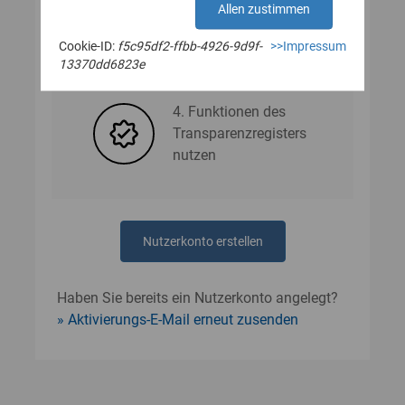
Allen zustimmen
Cookie-ID:
f5c95df2-ffbb-4926-9d9f-
>>Impressum
3. Nutzerdaten angeben
13370dd6823e
4. Funktionen des
Transparenzregisters
nutzen
Nutzerkonto erstellen
Haben Sie bereits ein Nutzerkonto angelegt?
Aktivierungs-E-Mail erneut zusenden