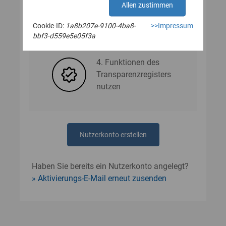
Allen zustimmen
Cookie-ID:
1a8b207e-9100-4ba8-
>>Impressum
3. Nutzerdaten angeben
bbf3-d559e5e05f3a
4. Funktionen des
Transparenzregisters
nutzen
Nutzerkonto erstellen
Haben Sie bereits ein Nutzerkonto angelegt?
Aktivierungs-E-Mail erneut zusenden