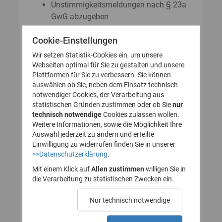
Unstimmigkeitsmeldungen nach § 23a
GwG abzugeben
Auskunftsanträge nach § 23 Abs. 8
Cookie-Einstellungen
GwG zu stellen
Wir setzen Statistik-Cookies ein, um unsere
Webseiten optimal für Sie zu gestalten und unsere
Plattformen für Sie zu verbessern. Sie können
So legen Sie Ihr Nutzerkonto für
auswählen ob Sie, neben dem Einsatz technisch
notwendiger Cookies, der Verarbeitung aus
das Transparenzregister an
statistischen Gründen zustimmen oder ob Sie
nur
technisch notwendige
(Registrierung):
Cookies zulassen wollen.
Weitere Informationen, sowie die Möglichkeit Ihre
Auswahl jederzeit zu ändern und erteilte
Einwilligung zu widerrufen finden Sie in unserer
>>Datenschutzerklärung
.
1. Nutzerkonto erstellen
Mit einem Klick auf
Allen zustimmen
willigen Sie in
die Verarbeitung zu statistischen Zwecken ein.
2. E-Mail zur Verifizierung
Nur technisch notwendige
des Nutzerkontos
bestätigen