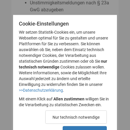
Unstimmigkeitsmeldungen nach § 23a
GwG abzugeben
Auskunftsanträge nach § 23 Abs. 8
Cookie-Einstellungen
GwG zu stellen
Wir setzen Statistik-Cookies ein, um unsere
Webseiten optimal für Sie zu gestalten und unsere
Plattformen für Sie zu verbessern. Sie können
So legen Sie Ihr Nutzerkonto für
auswählen ob Sie, neben dem Einsatz technisch
notwendiger Cookies, der Verarbeitung aus
das Transparenzregister an
statistischen Gründen zustimmen oder ob Sie
nur
technisch notwendige
(Registrierung):
Cookies zulassen wollen.
Weitere Informationen, sowie die Möglichkeit Ihre
Auswahl jederzeit zu ändern und erteilte
Einwilligung zu widerrufen finden Sie in unserer
>>Datenschutzerklärung
.
1. Nutzerkonto erstellen
Mit einem Klick auf
Allen zustimmen
willigen Sie in
die Verarbeitung zu statistischen Zwecken ein.
2. E-Mail zur Verifizierung
Nur technisch notwendige
des Nutzerkontos
bestätigen