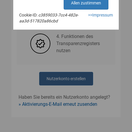
Allen zustimmen
Cookie-ID:
c3859033-7cc4-482e-
>>Impressum
3. Nutzerdaten angeben
aa3d-517820a86cbd
4. Funktionen des
Transparenzregisters
nutzen
Nutzerkonto erstellen
Haben Sie bereits ein Nutzerkonto angelegt?
Aktivierungs-E-Mail erneut zusenden