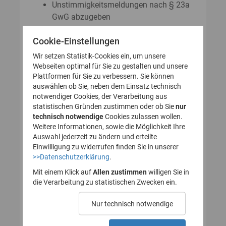
Unstimmigkeitsmeldungen nach § 23a
GwG abzugeben
Auskunftsanträge nach § 23 Abs. 8
Cookie-Einstellungen
GwG zu stellen
Wir setzen Statistik-Cookies ein, um unsere
Webseiten optimal für Sie zu gestalten und unsere
Plattformen für Sie zu verbessern. Sie können
So legen Sie Ihr Nutzerkonto für
auswählen ob Sie, neben dem Einsatz technisch
notwendiger Cookies, der Verarbeitung aus
das Transparenzregister an
statistischen Gründen zustimmen oder ob Sie
nur
technisch notwendige
(Registrierung):
Cookies zulassen wollen.
Weitere Informationen, sowie die Möglichkeit Ihre
Auswahl jederzeit zu ändern und erteilte
Einwilligung zu widerrufen finden Sie in unserer
>>Datenschutzerklärung
.
1. Nutzerkonto erstellen
Mit einem Klick auf
Allen zustimmen
willigen Sie in
die Verarbeitung zu statistischen Zwecken ein.
2. E-Mail zur Verifizierung
Nur technisch notwendige
des Nutzerkontos
bestätigen