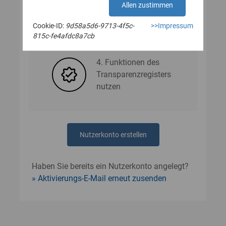
Allen zustimmen
Cookie-ID:
9d58a5d6-9713-4f5c-
>>Impressum
3. Nutzerdaten angeben
815c-fe4afdc8a7cb
4. Funktionen des
Transparenzregisters
nutzen
Nutzerkonto erstellen
Haben Sie bereits ein Nutzerkonto angelegt?
Aktivierungs-E-Mail erneut zusenden