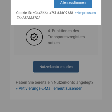
Allen zustimmen
Cookie-ID:
e2a4866a-4ff3-434f-9156-
>>Impressum
3. Nutzerdaten angeben
76e252885702
4. Funktionen des
Transparenzregisters
nutzen
Nutzerkonto erstellen
Haben Sie bereits ein Nutzerkonto angelegt?
Aktivierungs-E-Mail erneut zusenden