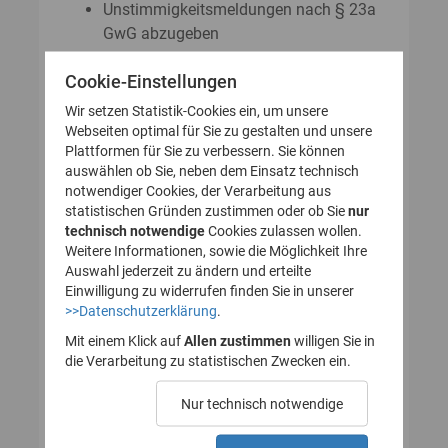
Unstimmigkeitsmeldungen nach § 23a
GwG abzugeben
Auskunftsanträge nach § 23 Abs. 8
Cookie-Einstellungen
GwG zu stellen
Wir setzen Statistik-Cookies ein, um unsere
Webseiten optimal für Sie zu gestalten und unsere
Plattformen für Sie zu verbessern. Sie können
So legen Sie Ihr Nutzerkonto für
auswählen ob Sie, neben dem Einsatz technisch
notwendiger Cookies, der Verarbeitung aus
das Transparenzregister an
statistischen Gründen zustimmen oder ob Sie
nur
technisch notwendige
(Registrierung):
Cookies zulassen wollen.
Weitere Informationen, sowie die Möglichkeit Ihre
Auswahl jederzeit zu ändern und erteilte
Einwilligung zu widerrufen finden Sie in unserer
>>Datenschutzerklärung
.
1. Nutzerkonto erstellen
Mit einem Klick auf
Allen zustimmen
willigen Sie in
die Verarbeitung zu statistischen Zwecken ein.
2. E-Mail zur Verifizierung
Nur technisch notwendige
des Nutzerkontos
bestätigen