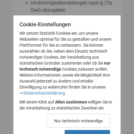
Unstimmigkeitsmeldungen nach § 23a
GwG abzugeben
Auskunftsanträge nach § 23 Abs. 8
Cookie-Einstellungen
GwG zu stellen
Wir setzen Statistik-Cookies ein, um unsere
Webseiten optimal für Sie zu gestalten und unsere
Plattformen für Sie zu verbessern. Sie können
So legen Sie Ihr Nutzerkonto für
auswählen ob Sie, neben dem Einsatz technisch
notwendiger Cookies, der Verarbeitung aus
das Transparenzregister an
statistischen Gründen zustimmen oder ob Sie
nur
technisch notwendige
(Registrierung):
Cookies zulassen wollen.
Weitere Informationen, sowie die Möglichkeit Ihre
Auswahl jederzeit zu ändern und erteilte
Einwilligung zu widerrufen finden Sie in unserer
>>Datenschutzerklärung
.
1. Nutzerkonto erstellen
Mit einem Klick auf
Allen zustimmen
willigen Sie in
die Verarbeitung zu statistischen Zwecken ein.
2. E-Mail zur Verifizierung
Nur technisch notwendige
des Nutzerkontos
bestätigen