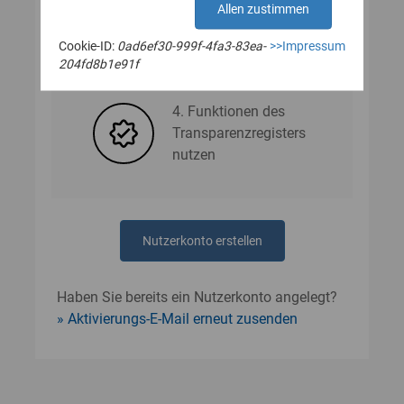
Allen zustimmen
Cookie-ID:
0ad6ef30-999f-4fa3-83ea-
>>Impressum
3. Nutzerdaten angeben
204fd8b1e91f
4. Funktionen des
Transparenzregisters
nutzen
Nutzerkonto erstellen
Haben Sie bereits ein Nutzerkonto angelegt?
Aktivierungs-E-Mail erneut zusenden