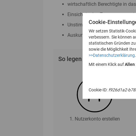
wirtschaftlich Berechtigte in da
Einsicht in das Transparenzreg
Cookie-Einstellung
Unstimmigkeitsmeldungen nac
Wir setzen Statistik-Cook
Auskunftsanträge nach § 23 Abs
verbessern. Sie können a
statistischen Gründen z
sowie die Möglichkeit Ihr
>>Datenschutzerklärung
.
So legen Sie Ihr Nutzerkonto
Mit einem Klick auf
Allen
Cookie-ID:
f926d1a2-b78
1. Nutzerkonto erstellen