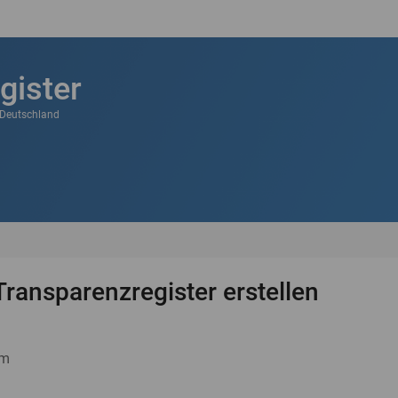
gister
k Deutschland
Transparenzregister erstellen
um