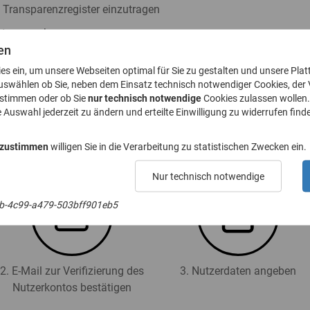
s Transparenzregister einzutragen
ister zu nehmen
en
h § 23a GwG abzugeben
ies ein, um unsere Webseiten optimal für Sie zu gestalten und unsere Plat
. 8 GwG zu stellen
uswählen ob Sie, neben dem Einsatz technisch notwendiger Cookies, der
ustimmen oder ob Sie
nur technisch notwendige
Cookies zulassen wollen.
e Auswahl jederzeit zu ändern und erteilte Einwilligung zu widerrufen finde
 für das Transparenzregister an (Registrierung):
 zustimmen
willigen Sie in die Verarbeitung zu statistischen Zwecken ein.
Nur technisch notwendige
b-4c99-a479-503bff901eb5
2. E-Mail zur Verifizierung des
3. Nutzerdaten angeben
Nutzerkontos bestätigen