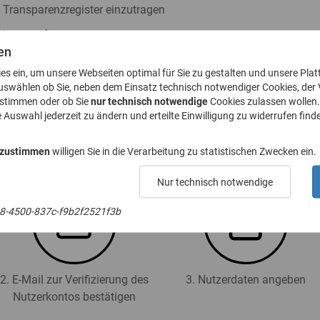
s Transparenzregister einzutragen
ister zu nehmen
en
h § 23a GwG abzugeben
ies ein, um unsere Webseiten optimal für Sie zu gestalten und unsere Plat
. 8 GwG zu stellen
uswählen ob Sie, neben dem Einsatz technisch notwendiger Cookies, der
ustimmen oder ob Sie
nur technisch notwendige
Cookies zulassen wollen.
e Auswahl jederzeit zu ändern und erteilte Einwilligung zu widerrufen finde
 für das Transparenzregister an (Registrierung):
 zustimmen
willigen Sie in die Verarbeitung zu statistischen Zwecken ein.
Nur technisch notwendige
8-4500-837c-f9b2f2521f3b
2. E-Mail zur Verifizierung des
3. Nutzerdaten angeben
Nutzerkontos bestätigen