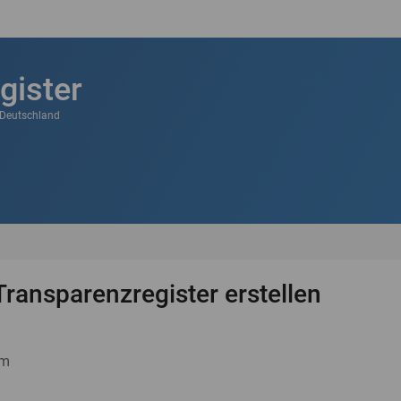
gister
k Deutschland
Transparenzregister erstellen
um