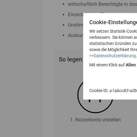
wirtschaftlich Berechtigte in da
Einsicht in das Transparenzreg
Cookie-Einstellung
Unstimmigkeitsmeldungen nac
Wir setzen Statistik-Cook
Auskunftsanträge nach § 23 Abs
verbessern. Sie können a
statistischen Gründen z
sowie die Möglichkeit Ihr
>>Datenschutzerklärung
.
So legen Sie Ihr Nutzerkonto
Mit einem Klick auf
Allen
Cookie-ID:
a1abcc83-a0b
1. Nutzerkonto erstellen