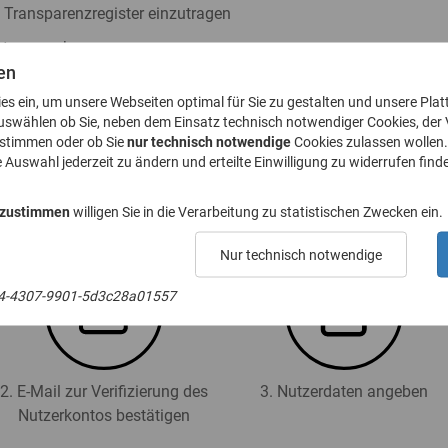
s Transparenzregister einzutragen
ister zu nehmen
en
h § 23a GwG abzugeben
ies ein, um unsere Webseiten optimal für Sie zu gestalten und unsere Plat
. 8 GwG zu stellen
uswählen ob Sie, neben dem Einsatz technisch notwendiger Cookies, der
ustimmen oder ob Sie
nur technisch notwendige
Cookies zulassen wollen.
e Auswahl jederzeit zu ändern und erteilte Einwilligung zu widerrufen finde
 für das Transparenzregister an (Registrierung):
 zustimmen
willigen Sie in die Verarbeitung zu statistischen Zwecken ein.
Nur technisch notwendige
4-4307-9901-5d3c28a01557
2. E-Mail zur Verifizierung des
3. Nutzerdaten angeben
Nutzerkontos bestätigen