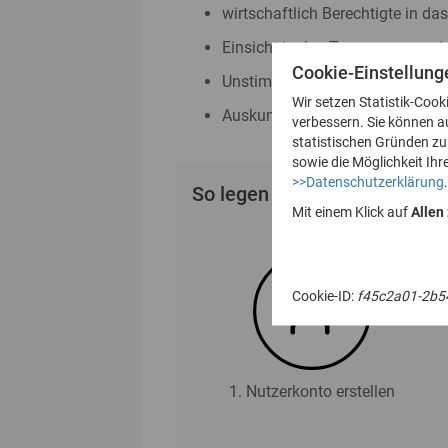
wirtschaftlich Berechtigte in da
Einsicht in das Transparenzreg
Cookie-Einstellung
Unstimmigkeitsmeldungen nac
Wir setzen Statistik-Cook
Auskunftsanträge nach § 23 Abs
verbessern. Sie können a
statistischen Gründen z
sowie die Möglichkeit Ihr
>>Datenschutzerklärung
.
So legen Sie Ihr Nutzerkonto
Mit einem Klick auf
Allen
Cookie-ID:
f45c2a01-2b5
1. Nutzerkonto erstellen