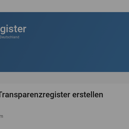
gister
k Deutschland
Transparenzregister erstellen
um