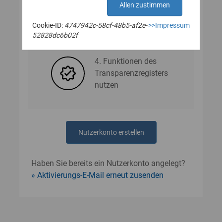
Allen zustimmen
Cookie-ID:
4747942c-58cf-48b5-af2e-
>>Impressum
3. Nutzerdaten angeben
52828dc6b02f
4. Funktionen des
Transparenzregisters
nutzen
Nutzerkonto erstellen
Haben Sie bereits ein Nutzerkonto angelegt?
Aktivierungs-E-Mail erneut zusenden