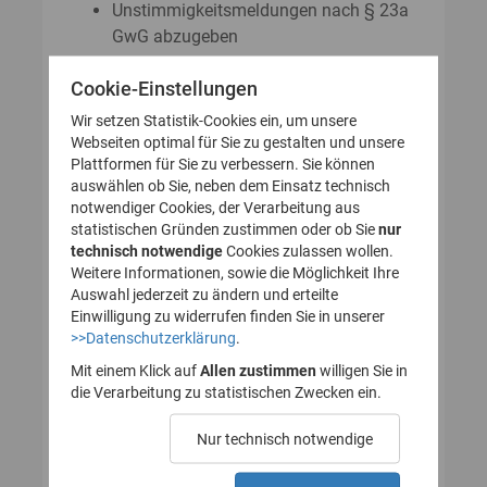
Unstimmigkeitsmeldungen nach § 23a
GwG abzugeben
Auskunftsanträge nach § 23 Abs. 8
Cookie-Einstellungen
GwG zu stellen
Wir setzen Statistik-Cookies ein, um unsere
Webseiten optimal für Sie zu gestalten und unsere
Plattformen für Sie zu verbessern. Sie können
So legen Sie Ihr Nutzerkonto für
auswählen ob Sie, neben dem Einsatz technisch
notwendiger Cookies, der Verarbeitung aus
das Transparenzregister an
statistischen Gründen zustimmen oder ob Sie
nur
technisch notwendige
(Registrierung):
Cookies zulassen wollen.
Weitere Informationen, sowie die Möglichkeit Ihre
Auswahl jederzeit zu ändern und erteilte
Einwilligung zu widerrufen finden Sie in unserer
>>Datenschutzerklärung
.
1. Nutzerkonto erstellen
Mit einem Klick auf
Allen zustimmen
willigen Sie in
die Verarbeitung zu statistischen Zwecken ein.
2. E-Mail zur Verifizierung
Nur technisch notwendige
des Nutzerkontos
bestätigen