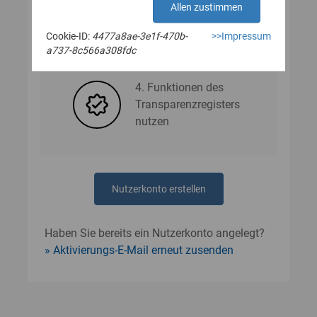
Allen zustimmen
Cookie-ID:
4477a8ae-3e1f-470b-
>>Impressum
3. Nutzerdaten angeben
a737-8c566a308fdc
4. Funktionen des
Transparenzregisters
nutzen
Nutzerkonto erstellen
Haben Sie bereits ein Nutzerkonto angelegt?
Aktivierungs-E-Mail erneut zusenden