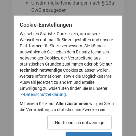
Unstimmigkeitsmeldungen nach § 23a
GwG abzugeben
Auskunftsanträge nach § 23 Abs. 8
Cookie-Einstellungen
GwG zu stellen
Wir setzen Statistik-Cookies ein, um unsere
Webseiten optimal für Sie zu gestalten und unsere
Plattformen für Sie zu verbessern. Sie können
So legen Sie Ihr Nutzerkonto für
auswählen ob Sie, neben dem Einsatz technisch
notwendiger Cookies, der Verarbeitung aus
das Transparenzregister an
statistischen Gründen zustimmen oder ob Sie
nur
technisch notwendige
(Registrierung):
Cookies zulassen wollen.
Weitere Informationen, sowie die Möglichkeit Ihre
Auswahl jederzeit zu ändern und erteilte
Einwilligung zu widerrufen finden Sie in unserer
>>Datenschutzerklärung
.
1. Nutzerkonto erstellen
Mit einem Klick auf
Allen zustimmen
willigen Sie in
die Verarbeitung zu statistischen Zwecken ein.
2. E-Mail zur Verifizierung
Nur technisch notwendige
des Nutzerkontos
bestätigen