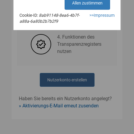
Allen zustimmen
Cookie-ID:
8ab91148-8ea6-4b7f-
>>Impressum
3. Nutzerdaten angeben
a88a-6a80b2b7b2f9
4. Funktionen des
Transparenzregisters
nutzen
Nutzerkonto erstellen
Haben Sie bereits ein Nutzerkonto angelegt?
Aktivierungs-E-Mail erneut zusenden