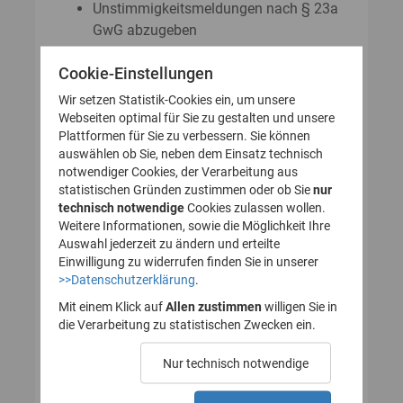
Unstimmigkeitsmeldungen nach § 23a
GwG abzugeben
Auskunftsanträge nach § 23 Abs. 8
Cookie-Einstellungen
GwG zu stellen
Wir setzen Statistik-Cookies ein, um unsere
Webseiten optimal für Sie zu gestalten und unsere
Plattformen für Sie zu verbessern. Sie können
So legen Sie Ihr Nutzerkonto für
auswählen ob Sie, neben dem Einsatz technisch
notwendiger Cookies, der Verarbeitung aus
das Transparenzregister an
statistischen Gründen zustimmen oder ob Sie
nur
technisch notwendige
(Registrierung):
Cookies zulassen wollen.
Weitere Informationen, sowie die Möglichkeit Ihre
Auswahl jederzeit zu ändern und erteilte
Einwilligung zu widerrufen finden Sie in unserer
>>Datenschutzerklärung
.
1. Nutzerkonto erstellen
Mit einem Klick auf
Allen zustimmen
willigen Sie in
die Verarbeitung zu statistischen Zwecken ein.
2. E-Mail zur Verifizierung
Nur technisch notwendige
des Nutzerkontos
bestätigen