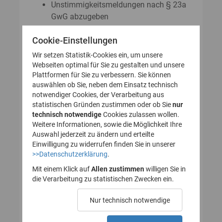
Unstimmigkeitsmeldungen nach § 23a
GwG abzugeben
Auskunftsanträge nach § 23 Abs. 8
Cookie-Einstellungen
GwG zu stellen
Wir setzen Statistik-Cookies ein, um unsere
Webseiten optimal für Sie zu gestalten und unsere
Plattformen für Sie zu verbessern. Sie können
So legen Sie Ihr Nutzerkonto für
auswählen ob Sie, neben dem Einsatz technisch
notwendiger Cookies, der Verarbeitung aus
das Transparenzregister an
statistischen Gründen zustimmen oder ob Sie
nur
technisch notwendige
(Registrierung):
Cookies zulassen wollen.
Weitere Informationen, sowie die Möglichkeit Ihre
Auswahl jederzeit zu ändern und erteilte
Einwilligung zu widerrufen finden Sie in unserer
>>Datenschutzerklärung
.
1. Nutzerkonto erstellen
Mit einem Klick auf
Allen zustimmen
willigen Sie in
die Verarbeitung zu statistischen Zwecken ein.
2. E-Mail zur Verifizierung
Nur technisch notwendige
des Nutzerkontos
bestätigen