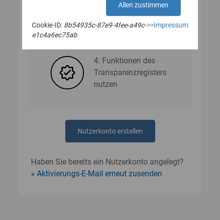
Allen zustimmen
Cookie-ID:
8b54935c-87e9-4fee-a49c-
>>Impressum
3. Nutzerdaten angeben
e1c4a6ec75ab
4. Funktionen des
Transparenzregisters
nutzen
Nutzerkonto erstellen
Haben Sie bereits ein Nutzerkonto angelegt?
Aktivierungs-E-Mail erneut zusenden