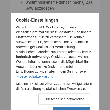
Unstimmigkeitsmeldungen nach § 23a
GwG abzugeben
Auskunftsanträge nach § 23 Abs. 8
Cookie-Einstellungen
GwG zu stellen
Wir setzen Statistik-Cookies ein, um unsere
Webseiten optimal für Sie zu gestalten und unsere
Plattformen für Sie zu verbessern. Sie können
So legen Sie Ihr Nutzerkonto für
auswählen ob Sie, neben dem Einsatz technisch
notwendiger Cookies, der Verarbeitung aus
das Transparenzregister an
statistischen Gründen zustimmen oder ob Sie
nur
technisch notwendige
(Registrierung):
Cookies zulassen wollen.
Weitere Informationen, sowie die Möglichkeit Ihre
Auswahl jederzeit zu ändern und erteilte
Einwilligung zu widerrufen finden Sie in unserer
>>Datenschutzerklärung
.
1. Nutzerkonto erstellen
Mit einem Klick auf
Allen zustimmen
willigen Sie in
die Verarbeitung zu statistischen Zwecken ein.
2. E-Mail zur Verifizierung
Nur technisch notwendige
des Nutzerkontos
bestätigen