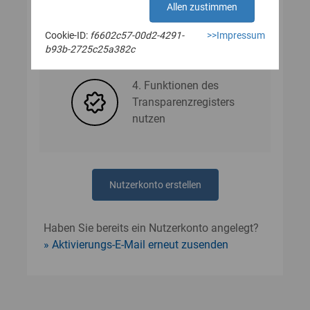
Allen zustimmen
Cookie-ID:
f6602c57-00d2-4291-
>>Impressum
3. Nutzerdaten angeben
b93b-2725c25a382c
4. Funktionen des
Transparenzregisters
nutzen
Nutzerkonto erstellen
Haben Sie bereits ein Nutzerkonto angelegt?
Aktivierungs-E-Mail erneut zusenden