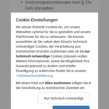
Unstimmigkeitsmeldungen nach § 23a
GwG abzugeben
Auskunftsanträge nach § 23 Abs. 8
Cookie-Einstellungen
GwG zu stellen
Wir setzen Statistik-Cookies ein, um unsere
Webseiten optimal für Sie zu gestalten und unsere
Plattformen für Sie zu verbessern. Sie können
So legen Sie Ihr Nutzerkonto für
auswählen ob Sie, neben dem Einsatz technisch
notwendiger Cookies, der Verarbeitung aus
das Transparenzregister an
statistischen Gründen zustimmen oder ob Sie
nur
technisch notwendige
(Registrierung):
Cookies zulassen wollen.
Weitere Informationen, sowie die Möglichkeit Ihre
Auswahl jederzeit zu ändern und erteilte
Einwilligung zu widerrufen finden Sie in unserer
>>Datenschutzerklärung
.
1. Nutzerkonto erstellen
Mit einem Klick auf
Allen zustimmen
willigen Sie in
die Verarbeitung zu statistischen Zwecken ein.
2. E-Mail zur Verifizierung
Nur technisch notwendige
des Nutzerkontos
bestätigen