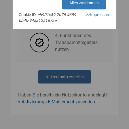
Allen zustimmen
Cookie-ID:
eb901e89-7b76-4689-
>>Impressum
3. Nutzerdaten angeben
bb40-945a125167ae
4. Funktionen des
Transparenzregisters
nutzen
Nutzerkonto erstellen
Haben Sie bereits ein Nutzerkonto angelegt?
Aktivierungs-E-Mail erneut zusenden