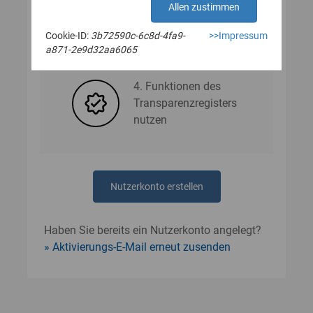
Allen zustimmen
Cookie-ID:
3b72590c-6c8d-4fa9-
>>Impressum
3. Nutzerdaten angeben
a871-2e9d32aa6065
4. Funktionen des
Transparenzregisters
nutzen
Nutzerkonto erstellen
Haben Sie bereits ein Nutzerkonto angelegt?
Aktivierungs-E-Mail erneut zusenden