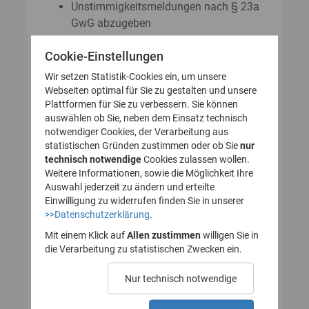
Unstimmigkeitsmeldungen nach § 23a
GwG abzugeben
Auskunftsanträge nach § 23 Abs. 8
Cookie-Einstellungen
GwG zu stellen
Wir setzen Statistik-Cookies ein, um unsere
Webseiten optimal für Sie zu gestalten und unsere
Plattformen für Sie zu verbessern. Sie können
So legen Sie Ihr Nutzerkonto für
auswählen ob Sie, neben dem Einsatz technisch
notwendiger Cookies, der Verarbeitung aus
das Transparenzregister an
statistischen Gründen zustimmen oder ob Sie
nur
technisch notwendige
(Registrierung):
Cookies zulassen wollen.
Weitere Informationen, sowie die Möglichkeit Ihre
Auswahl jederzeit zu ändern und erteilte
Einwilligung zu widerrufen finden Sie in unserer
>>Datenschutzerklärung
.
1. Nutzerkonto erstellen
Mit einem Klick auf
Allen zustimmen
willigen Sie in
die Verarbeitung zu statistischen Zwecken ein.
2. E-Mail zur Verifizierung
Nur technisch notwendige
des Nutzerkontos
bestätigen