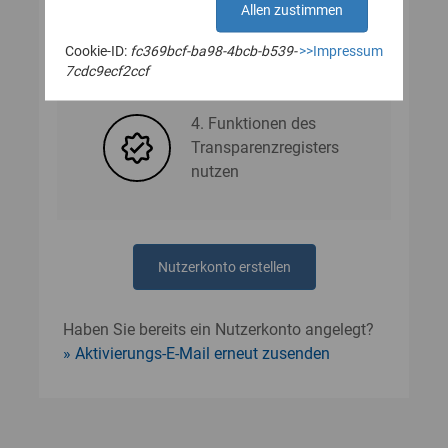
Allen zustimmen
Cookie-ID:
fc369bcf-ba98-4bcb-b539-
>>Impressum
3. Nutzerdaten angeben
7cdc9ecf2ccf
4. Funktionen des
Transparenzregisters
nutzen
Nutzerkonto erstellen
Haben Sie bereits ein Nutzerkonto angelegt?
Aktivierungs-E-Mail erneut zusenden