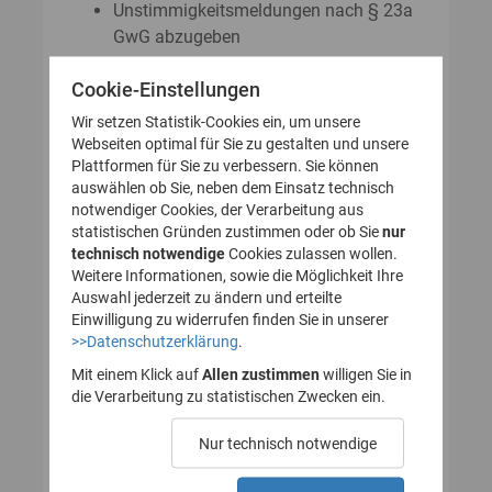
Unstimmigkeitsmeldungen nach § 23a
GwG abzugeben
Auskunftsanträge nach § 23 Abs. 8
Cookie-Einstellungen
GwG zu stellen
Wir setzen Statistik-Cookies ein, um unsere
Webseiten optimal für Sie zu gestalten und unsere
Plattformen für Sie zu verbessern. Sie können
So legen Sie Ihr Nutzerkonto für
auswählen ob Sie, neben dem Einsatz technisch
notwendiger Cookies, der Verarbeitung aus
das Transparenzregister an
statistischen Gründen zustimmen oder ob Sie
nur
technisch notwendige
(Registrierung):
Cookies zulassen wollen.
Weitere Informationen, sowie die Möglichkeit Ihre
Auswahl jederzeit zu ändern und erteilte
Einwilligung zu widerrufen finden Sie in unserer
>>Datenschutzerklärung
.
1. Nutzerkonto erstellen
Mit einem Klick auf
Allen zustimmen
willigen Sie in
die Verarbeitung zu statistischen Zwecken ein.
2. E-Mail zur Verifizierung
Nur technisch notwendige
des Nutzerkontos
bestätigen