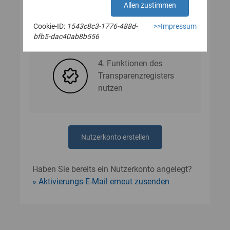
Allen zustimmen
Cookie-ID:
1543c8c3-1776-488d-
>>Impressum
3. Nutzerdaten angeben
bfb5-dac40ab8b556
4. Funktionen des
Transparenzregisters
nutzen
Nutzerkonto erstellen
Haben Sie bereits ein Nutzerkonto angelegt?
Aktivierungs-E-Mail erneut zusenden