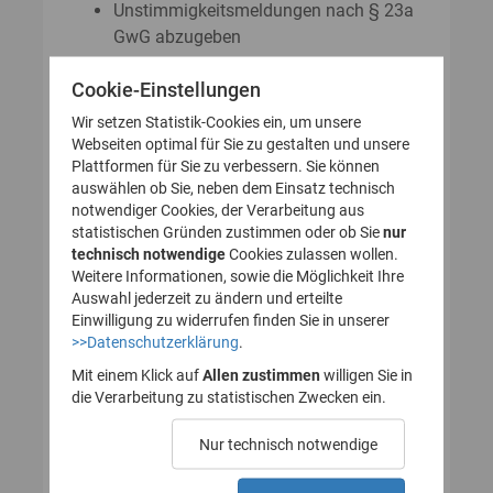
Unstimmigkeitsmeldungen nach § 23a
GwG abzugeben
Auskunftsanträge nach § 23 Abs. 8
Cookie-Einstellungen
GwG zu stellen
Wir setzen Statistik-Cookies ein, um unsere
Webseiten optimal für Sie zu gestalten und unsere
Plattformen für Sie zu verbessern. Sie können
So legen Sie Ihr Nutzerkonto für
auswählen ob Sie, neben dem Einsatz technisch
notwendiger Cookies, der Verarbeitung aus
das Transparenzregister an
statistischen Gründen zustimmen oder ob Sie
nur
technisch notwendige
(Registrierung):
Cookies zulassen wollen.
Weitere Informationen, sowie die Möglichkeit Ihre
Auswahl jederzeit zu ändern und erteilte
Einwilligung zu widerrufen finden Sie in unserer
>>Datenschutzerklärung
.
1. Nutzerkonto erstellen
Mit einem Klick auf
Allen zustimmen
willigen Sie in
die Verarbeitung zu statistischen Zwecken ein.
2. E-Mail zur Verifizierung
Nur technisch notwendige
des Nutzerkontos
bestätigen