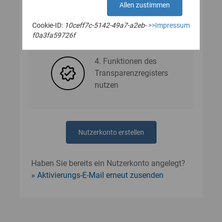
Allen zustimmen
Cookie-ID:
10ceff7c-5142-49a7-a2eb-
>>Impressum
3. Nutzerdaten angeben
f0a3fa59726f
4. Funktionen des
Transparenzregisters
nutzen
Nutzerkonto erstellen
Haben Sie bereits ein Nutzerkonto angelegt?
Aktivierungs-E-Mail erneut zusenden