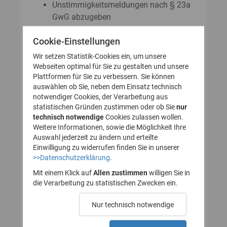
Unstimmigkeitsmeldungen nach § 23a
GwG abzugeben
Auskunftsanträge nach § 23 Abs. 8
Cookie-Einstellungen
GwG zu stellen
Wir setzen Statistik-Cookies ein, um unsere
Webseiten optimal für Sie zu gestalten und unsere
Plattformen für Sie zu verbessern. Sie können
So legen Sie Ihr Nutzerkonto für
auswählen ob Sie, neben dem Einsatz technisch
notwendiger Cookies, der Verarbeitung aus
das Transparenzregister an
statistischen Gründen zustimmen oder ob Sie
nur
technisch notwendige
(Registrierung):
Cookies zulassen wollen.
Weitere Informationen, sowie die Möglichkeit Ihre
Auswahl jederzeit zu ändern und erteilte
Einwilligung zu widerrufen finden Sie in unserer
>>Datenschutzerklärung
.
1. Nutzerkonto erstellen
Mit einem Klick auf
Allen zustimmen
willigen Sie in
die Verarbeitung zu statistischen Zwecken ein.
2. E-Mail zur Verifizierung
Nur technisch notwendige
des Nutzerkontos
bestätigen