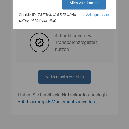
Allen zustimmen
Cookie-ID:
7870e4c4-47d2-4b5a-
>>Impressum
3. Nutzerdaten angeben
b26d-44167cdac3d6
4. Funktionen des
Transparenzregisters
nutzen
Nutzerkonto erstellen
Haben Sie bereits ein Nutzerkonto angelegt?
Aktivierungs-E-Mail erneut zusenden