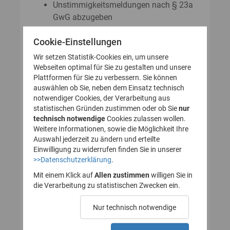
Unstimmigkeitsmeldungen nach § 23a
GwG abzugeben
Auskunftsanträge nach § 23 Abs. 8
Cookie-Einstellungen
GwG zu stellen
Wir setzen Statistik-Cookies ein, um unsere
Webseiten optimal für Sie zu gestalten und unsere
Plattformen für Sie zu verbessern. Sie können
So legen Sie Ihr Nutzerkonto für
auswählen ob Sie, neben dem Einsatz technisch
notwendiger Cookies, der Verarbeitung aus
das Transparenzregister an
statistischen Gründen zustimmen oder ob Sie
nur
technisch notwendige
(Registrierung):
Cookies zulassen wollen.
Weitere Informationen, sowie die Möglichkeit Ihre
Auswahl jederzeit zu ändern und erteilte
Einwilligung zu widerrufen finden Sie in unserer
>>Datenschutzerklärung
.
1. Nutzerkonto erstellen
Mit einem Klick auf
Allen zustimmen
willigen Sie in
die Verarbeitung zu statistischen Zwecken ein.
2. E-Mail zur Verifizierung
Nur technisch notwendige
des Nutzerkontos
bestätigen