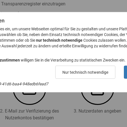
s Transparenzregister einzutragen
ister zu nehmen
en
h § 23a GwG abzugeben
ies ein, um unsere Webseiten optimal für Sie zu gestalten und unsere Plat
. 8 GwG zu stellen
uswählen ob Sie, neben dem Einsatz technisch notwendiger Cookies, der
ustimmen oder ob Sie
nur technisch notwendige
Cookies zulassen wollen.
e Auswahl jederzeit zu ändern und erteilte Einwilligung zu widerrufen finde
 für das Transparenzregister an (Registrierung):
 zustimmen
willigen Sie in die Verarbeitung zu statistischen Zwecken ein.
Nur technisch notwendige
9-41d6-baa4-948edb6fead7
2. E-Mail zur Verifizierung des
3. Nutzerdaten angeben
Nutzerkontos bestätigen