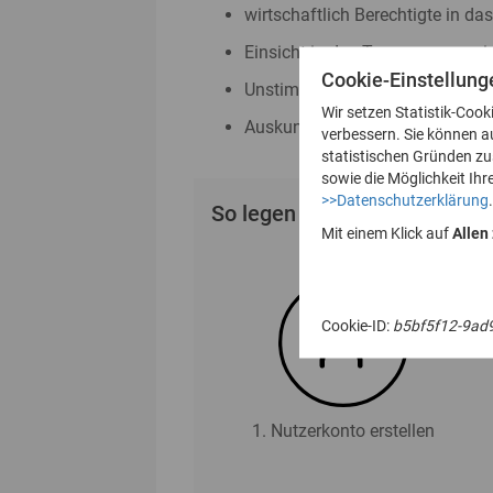
wirtschaftlich Berechtigte in da
Einsicht in das Transparenzreg
Cookie-Einstellung
Unstimmigkeitsmeldungen nac
Wir setzen Statistik-Cook
Auskunftsanträge nach § 23 Abs
verbessern. Sie können a
statistischen Gründen z
sowie die Möglichkeit Ihr
>>Datenschutzerklärung
.
So legen Sie Ihr Nutzerkonto
Mit einem Klick auf
Allen
Cookie-ID:
b5bf5f12-9ad
1. Nutzerkonto erstellen