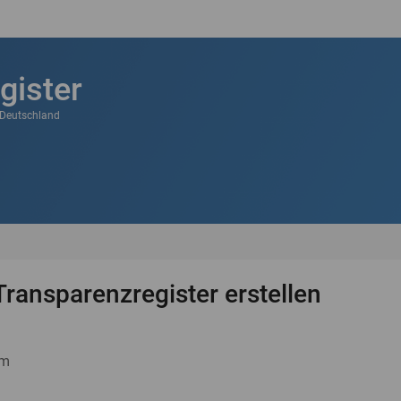
gister
k Deutschland
Transparenzregister erstellen
um