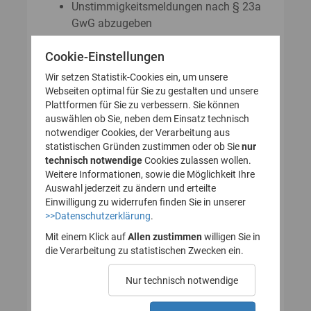
Unstimmigkeitsmeldungen nach § 23a
GwG abzugeben
Auskunftsanträge nach § 23 Abs. 8
Cookie-Einstellungen
GwG zu stellen
Wir setzen Statistik-Cookies ein, um unsere
Webseiten optimal für Sie zu gestalten und unsere
Plattformen für Sie zu verbessern. Sie können
So legen Sie Ihr Nutzerkonto für
auswählen ob Sie, neben dem Einsatz technisch
notwendiger Cookies, der Verarbeitung aus
das Transparenzregister an
statistischen Gründen zustimmen oder ob Sie
nur
technisch notwendige
(Registrierung):
Cookies zulassen wollen.
Weitere Informationen, sowie die Möglichkeit Ihre
Auswahl jederzeit zu ändern und erteilte
Einwilligung zu widerrufen finden Sie in unserer
>>Datenschutzerklärung
.
1. Nutzerkonto erstellen
Mit einem Klick auf
Allen zustimmen
willigen Sie in
die Verarbeitung zu statistischen Zwecken ein.
2. E-Mail zur Verifizierung
Nur technisch notwendige
des Nutzerkontos
bestätigen