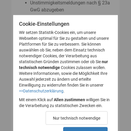
Unstimmigkeitsmeldungen nach § 23a
GwG abzugeben
Auskunftsanträge nach § 23 Abs. 8
Cookie-Einstellungen
GwG zu stellen
Wir setzen Statistik-Cookies ein, um unsere
Webseiten optimal für Sie zu gestalten und unsere
Plattformen für Sie zu verbessern. Sie können
So legen Sie Ihr Nutzerkonto für
auswählen ob Sie, neben dem Einsatz technisch
notwendiger Cookies, der Verarbeitung aus
das Transparenzregister an
statistischen Gründen zustimmen oder ob Sie
nur
technisch notwendige
(Registrierung):
Cookies zulassen wollen.
Weitere Informationen, sowie die Möglichkeit Ihre
Auswahl jederzeit zu ändern und erteilte
Einwilligung zu widerrufen finden Sie in unserer
>>Datenschutzerklärung
.
1. Nutzerkonto erstellen
Mit einem Klick auf
Allen zustimmen
willigen Sie in
die Verarbeitung zu statistischen Zwecken ein.
2. E-Mail zur Verifizierung
Nur technisch notwendige
des Nutzerkontos
bestätigen