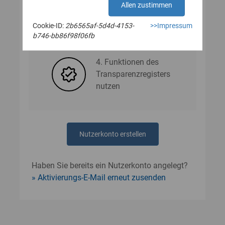
Allen zustimmen
Cookie-ID:
2b6565af-5d4d-4153-
>>Impressum
3. Nutzerdaten angeben
b746-bb86f98f06fb
4. Funktionen des
Transparenzregisters
nutzen
Nutzerkonto erstellen
Haben Sie bereits ein Nutzerkonto angelegt?
Aktivierungs-E-Mail erneut zusenden