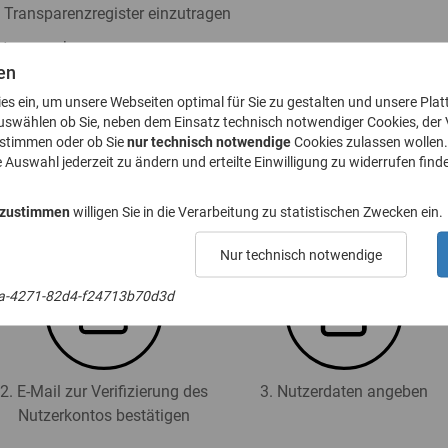
s Transparenzregister einzutragen
ister zu nehmen
en
h § 23a GwG abzugeben
ies ein, um unsere Webseiten optimal für Sie zu gestalten und unsere Plat
. 8 GwG zu stellen
uswählen ob Sie, neben dem Einsatz technisch notwendiger Cookies, der
ustimmen oder ob Sie
nur technisch notwendige
Cookies zulassen wollen.
e Auswahl jederzeit zu ändern und erteilte Einwilligung zu widerrufen finde
 für das Transparenzregister an (Registrierung):
 zustimmen
willigen Sie in die Verarbeitung zu statistischen Zwecken ein.
Nur technisch notwendige
a-4271-82d4-f24713b70d3d
2. E-Mail zur Verifizierung des
3. Nutzerdaten angeben
Nutzerkontos bestätigen