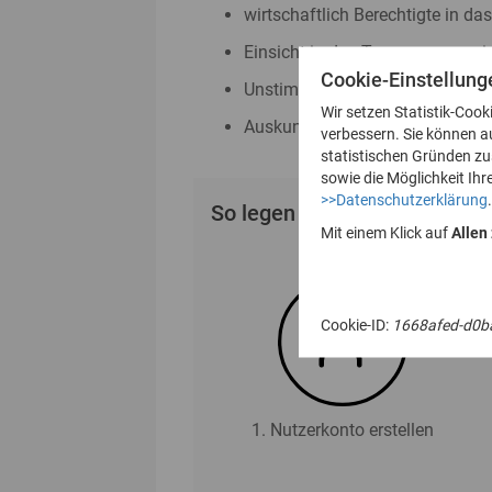
wirtschaftlich Berechtigte in da
Einsicht in das Transparenzreg
Cookie-Einstellung
Unstimmigkeitsmeldungen nac
Wir setzen Statistik-Cook
Auskunftsanträge nach § 23 Abs
verbessern. Sie können a
statistischen Gründen z
sowie die Möglichkeit Ihr
>>Datenschutzerklärung
.
So legen Sie Ihr Nutzerkonto
Mit einem Klick auf
Allen
Cookie-ID:
1668afed-d0b
1. Nutzerkonto erstellen