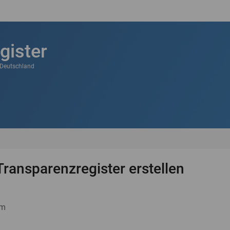
gister
k Deutschland
Transparenzregister erstellen
um