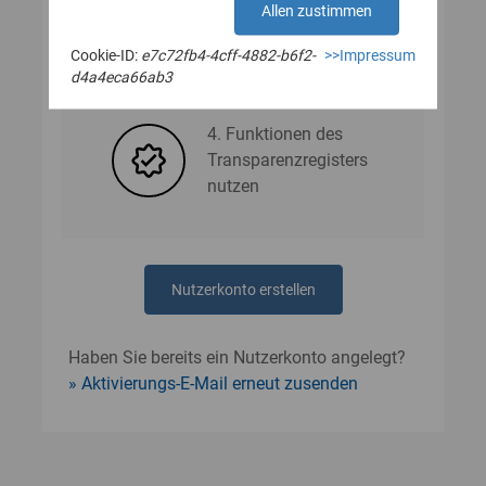
Allen zustimmen
Cookie-ID:
e7c72fb4-4cff-4882-b6f2-
>>Impressum
3. Nutzerdaten angeben
d4a4eca66ab3
4. Funktionen des
Transparenzregisters
nutzen
Nutzerkonto erstellen
Haben Sie bereits ein Nutzerkonto angelegt?
Aktivierungs-E-Mail erneut zusenden