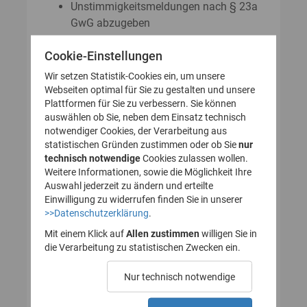
Unstimmigkeitsmeldungen nach § 23a
GwG abzugeben
Auskunftsanträge nach § 23 Abs. 8
Cookie-Einstellungen
GwG zu stellen
Wir setzen Statistik-Cookies ein, um unsere
Webseiten optimal für Sie zu gestalten und unsere
Plattformen für Sie zu verbessern. Sie können
So legen Sie Ihr Nutzerkonto für
auswählen ob Sie, neben dem Einsatz technisch
notwendiger Cookies, der Verarbeitung aus
das Transparenzregister an
statistischen Gründen zustimmen oder ob Sie
nur
technisch notwendige
(Registrierung):
Cookies zulassen wollen.
Weitere Informationen, sowie die Möglichkeit Ihre
Auswahl jederzeit zu ändern und erteilte
Einwilligung zu widerrufen finden Sie in unserer
>>Datenschutzerklärung
.
1. Nutzerkonto erstellen
Mit einem Klick auf
Allen zustimmen
willigen Sie in
die Verarbeitung zu statistischen Zwecken ein.
2. E-Mail zur Verifizierung
Nur technisch notwendige
des Nutzerkontos
bestätigen