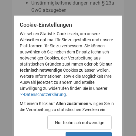
Unstimmigkeitsmeldungen nach § 23a
GwG abzugeben
Auskunftsanträge nach § 23 Abs. 8
Cookie-Einstellungen
GwG zu stellen
Wir setzen Statistik-Cookies ein, um unsere
Webseiten optimal für Sie zu gestalten und unsere
Plattformen für Sie zu verbessern. Sie können
So legen Sie Ihr Nutzerkonto für
auswählen ob Sie, neben dem Einsatz technisch
notwendiger Cookies, der Verarbeitung aus
das Transparenzregister an
statistischen Gründen zustimmen oder ob Sie
nur
technisch notwendige
(Registrierung):
Cookies zulassen wollen.
Weitere Informationen, sowie die Möglichkeit Ihre
Auswahl jederzeit zu ändern und erteilte
Einwilligung zu widerrufen finden Sie in unserer
>>Datenschutzerklärung
.
1. Nutzerkonto erstellen
Mit einem Klick auf
Allen zustimmen
willigen Sie in
die Verarbeitung zu statistischen Zwecken ein.
2. E-Mail zur Verifizierung
Nur technisch notwendige
des Nutzerkontos
bestätigen