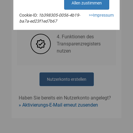
Allen zustimmen
Cookie-ID:
1b398305-0056-4b19-
>>Impressum
3. Nutzerdaten angeben
ba7a-ed23f1ed7b67
4. Funktionen des
Transparenzregisters
nutzen
Nutzerkonto erstellen
Haben Sie bereits ein Nutzerkonto angelegt?
Aktivierungs-E-Mail erneut zusenden