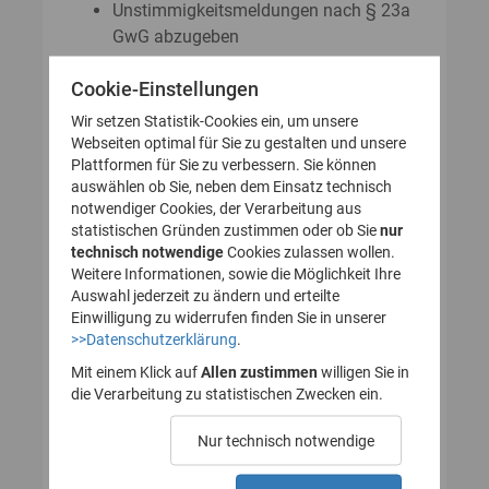
Unstimmigkeitsmeldungen nach § 23a
GwG abzugeben
Auskunftsanträge nach § 23 Abs. 8
Cookie-Einstellungen
GwG zu stellen
Wir setzen Statistik-Cookies ein, um unsere
Webseiten optimal für Sie zu gestalten und unsere
Plattformen für Sie zu verbessern. Sie können
So legen Sie Ihr Nutzerkonto für
auswählen ob Sie, neben dem Einsatz technisch
notwendiger Cookies, der Verarbeitung aus
das Transparenzregister an
statistischen Gründen zustimmen oder ob Sie
nur
technisch notwendige
(Registrierung):
Cookies zulassen wollen.
Weitere Informationen, sowie die Möglichkeit Ihre
Auswahl jederzeit zu ändern und erteilte
Einwilligung zu widerrufen finden Sie in unserer
>>Datenschutzerklärung
.
1. Nutzerkonto erstellen
Mit einem Klick auf
Allen zustimmen
willigen Sie in
die Verarbeitung zu statistischen Zwecken ein.
2. E-Mail zur Verifizierung
Nur technisch notwendige
des Nutzerkontos
bestätigen