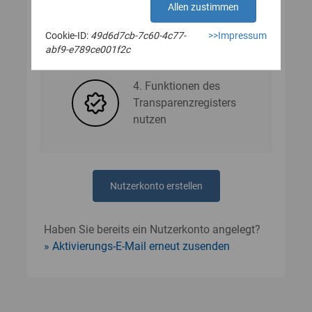
Allen zustimmen
Cookie-ID:
49d6d7cb-7c60-4c77-
>>Impressum
3. Nutzerdaten angeben
abf9-e789ce001f2c
4. Funktionen des
Transparenzregisters
nutzen
Nutzerkonto erstellen
Haben Sie bereits ein Nutzerkonto angelegt?
Aktivierungs-E-Mail erneut zusenden