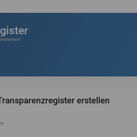
gister
k Deutschland
Transparenzregister erstellen
um