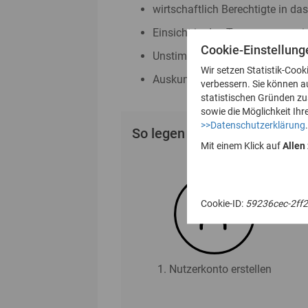
wirtschaftlich Berechtigte in da
Einsicht in das Transparenzreg
Cookie-Einstellung
Unstimmigkeitsmeldungen nac
Wir setzen Statistik-Cook
Auskunftsanträge nach § 23 Abs
verbessern. Sie können a
statistischen Gründen z
sowie die Möglichkeit Ihr
>>Datenschutzerklärung
.
So legen Sie Ihr Nutzerkonto
Mit einem Klick auf
Allen
Cookie-ID:
59236cec-2ff
1. Nutzerkonto erstellen