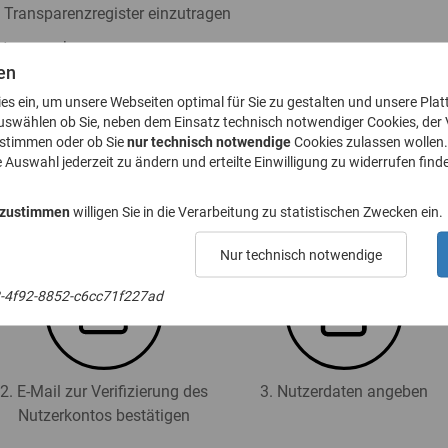
s Transparenzregister einzutragen
ister zu nehmen
en
h § 23a GwG abzugeben
ies ein, um unsere Webseiten optimal für Sie zu gestalten und unsere Plat
. 8 GwG zu stellen
uswählen ob Sie, neben dem Einsatz technisch notwendiger Cookies, der
ustimmen oder ob Sie
nur technisch notwendige
Cookies zulassen wollen.
e Auswahl jederzeit zu ändern und erteilte Einwilligung zu widerrufen finde
 für das Transparenzregister an (Registrierung):
 zustimmen
willigen Sie in die Verarbeitung zu statistischen Zwecken ein.
Nur technisch notwendige
2-4f92-8852-c6cc71f227ad
2. E-Mail zur Verifizierung des
3. Nutzerdaten angeben
Nutzerkontos bestätigen