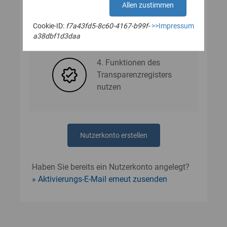
Allen zustimmen
Cookie-ID:
f7a43fd5-8c60-4167-b99f-
>>Impressum
3. Nutzerdaten angeben
a38dbf1d3daa
4. Funktionen des
Transparenzregisters
nutzen
Nutzerkonto erstellen
Haben Sie bereits ein Nutzerkonto angelegt?
Aktivierungs-E-Mail erneut zusenden