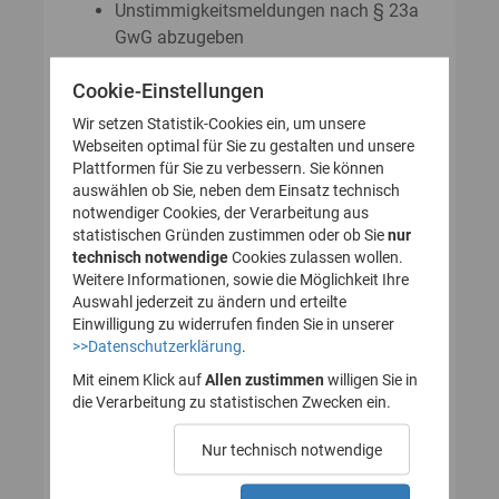
Unstimmigkeitsmeldungen nach § 23a
GwG abzugeben
Auskunftsanträge nach § 23 Abs. 8
Cookie-Einstellungen
GwG zu stellen
Wir setzen Statistik-Cookies ein, um unsere
Webseiten optimal für Sie zu gestalten und unsere
Plattformen für Sie zu verbessern. Sie können
So legen Sie Ihr Nutzerkonto für
auswählen ob Sie, neben dem Einsatz technisch
notwendiger Cookies, der Verarbeitung aus
das Transparenzregister an
statistischen Gründen zustimmen oder ob Sie
nur
technisch notwendige
(Registrierung):
Cookies zulassen wollen.
Weitere Informationen, sowie die Möglichkeit Ihre
Auswahl jederzeit zu ändern und erteilte
Einwilligung zu widerrufen finden Sie in unserer
>>Datenschutzerklärung
.
1. Nutzerkonto erstellen
Mit einem Klick auf
Allen zustimmen
willigen Sie in
die Verarbeitung zu statistischen Zwecken ein.
2. E-Mail zur Verifizierung
Nur technisch notwendige
des Nutzerkontos
bestätigen