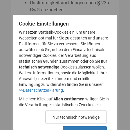
Unstimmigkeitsmeldungen nach § 23a
GwG abzugeben
Auskunftsanträge nach § 23 Abs. 8
Cookie-Einstellungen
GwG zu stellen
Wir setzen Statistik-Cookies ein, um unsere
Webseiten optimal für Sie zu gestalten und unsere
Plattformen für Sie zu verbessern. Sie können
So legen Sie Ihr Nutzerkonto für
auswählen ob Sie, neben dem Einsatz technisch
notwendiger Cookies, der Verarbeitung aus
das Transparenzregister an
statistischen Gründen zustimmen oder ob Sie
nur
technisch notwendige
(Registrierung):
Cookies zulassen wollen.
Weitere Informationen, sowie die Möglichkeit Ihre
Auswahl jederzeit zu ändern und erteilte
Einwilligung zu widerrufen finden Sie in unserer
>>Datenschutzerklärung
.
1. Nutzerkonto erstellen
Mit einem Klick auf
Allen zustimmen
willigen Sie in
die Verarbeitung zu statistischen Zwecken ein.
2. E-Mail zur Verifizierung
Nur technisch notwendige
des Nutzerkontos
bestätigen