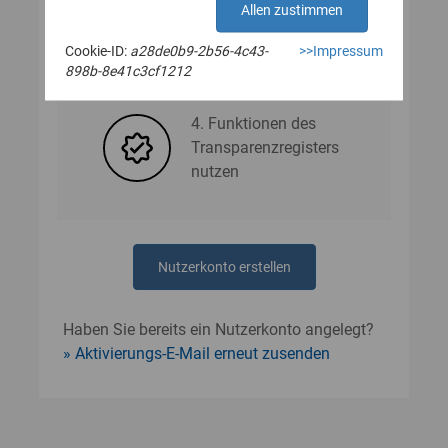
Allen zustimmen
Cookie-ID:
a28de0b9-2b56-4c43-
>>Impressum
3. Nutzerdaten angeben
898b-8e41c3cf1212
4. Funktionen des
Transparenzregisters
nutzen
Nutzerkonto erstellen
Haben Sie bereits ein Nutzerkonto angelegt?
Aktivierungs-E-Mail erneut zusenden