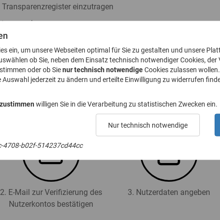
s Transparenzregister einzutragen
ister zu nehmen
en
h § 23a GwG abzugeben
ies ein, um unsere Webseiten optimal für Sie zu gestalten und unsere Plat
. 8 GwG zu stellen
uswählen ob Sie, neben dem Einsatz technisch notwendiger Cookies, der
ustimmen oder ob Sie
nur technisch notwendige
Cookies zulassen wollen.
e Auswahl jederzeit zu ändern und erteilte Einwilligung zu widerrufen finde
 für das Transparenzregister an (Registrierung):
 zustimmen
willigen Sie in die Verarbeitung zu statistischen Zwecken ein.
Nur technisch notwendige
c-4708-b02f-514237cd44cc
2. E-Mail zur Verifizierung des
3. Nutzerdaten angeben
Nutzerkontos bestätigen