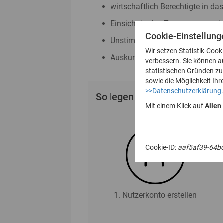
wirtschaftlich Berechtigte in da
Einsicht in das Transparenzreg
Cookie-Einstellung
Unstimmigkeitsmeldungen nac
Wir setzen Statistik-Cook
Auskunftsanträge nach § 23 Abs
verbessern. Sie können a
statistischen Gründen z
sowie die Möglichkeit Ihr
>>Datenschutzerklärung
.
So legen Sie Ihr Nutzerkonto
Mit einem Klick auf
Allen
Cookie-ID:
aaf5af39-64b
1. Nutzerkonto erstellen