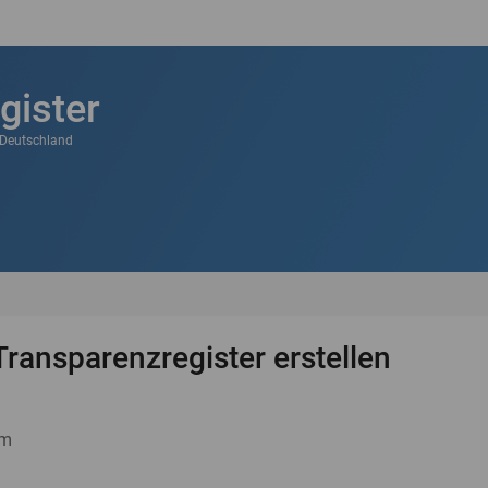
gister
k Deutschland
Transparenzregister erstellen
um