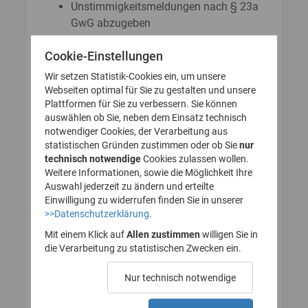
Unstimmigkeitsmeldungen nach § 23a
GwG abzugeben
Auskunftsanträge nach § 23 Abs. 8
Cookie-Einstellungen
GwG zu stellen
Wir setzen Statistik-Cookies ein, um unsere
Webseiten optimal für Sie zu gestalten und unsere
Plattformen für Sie zu verbessern. Sie können
So legen Sie Ihr Nutzerkonto für
auswählen ob Sie, neben dem Einsatz technisch
notwendiger Cookies, der Verarbeitung aus
das Transparenzregister an
statistischen Gründen zustimmen oder ob Sie
nur
technisch notwendige
(Registrierung):
Cookies zulassen wollen.
Weitere Informationen, sowie die Möglichkeit Ihre
Auswahl jederzeit zu ändern und erteilte
Einwilligung zu widerrufen finden Sie in unserer
>>Datenschutzerklärung
.
1. Nutzerkonto erstellen
Mit einem Klick auf
Allen zustimmen
willigen Sie in
die Verarbeitung zu statistischen Zwecken ein.
2. E-Mail zur Verifizierung
Nur technisch notwendige
des Nutzerkontos
bestätigen