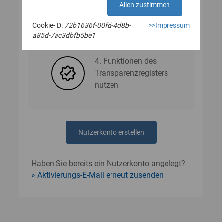
Allen zustimmen
Cookie-ID:
72b1636f-00fd-4d8b-
>>Impressum
3. Nutzerdaten angeben
a85d-7ac3dbfb5be1
4. Funktionen des
Transparenzregisters
nutzen
Nutzerkonto erstellen
Haben Sie bereits ein Nutzerkonto angelegt?
Aktivierungs-E-Mail erneut zusenden