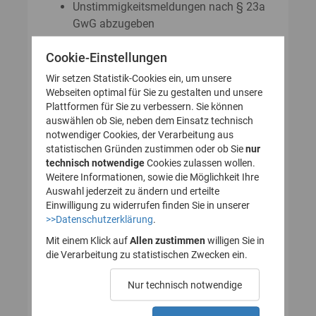
Unstimmigkeitsmeldungen nach § 23a
GwG abzugeben
Auskunftsanträge nach § 23 Abs. 8
Cookie-Einstellungen
GwG zu stellen
Wir setzen Statistik-Cookies ein, um unsere
Webseiten optimal für Sie zu gestalten und unsere
Plattformen für Sie zu verbessern. Sie können
So legen Sie Ihr Nutzerkonto für
auswählen ob Sie, neben dem Einsatz technisch
notwendiger Cookies, der Verarbeitung aus
das Transparenzregister an
statistischen Gründen zustimmen oder ob Sie
nur
technisch notwendige
(Registrierung):
Cookies zulassen wollen.
Weitere Informationen, sowie die Möglichkeit Ihre
Auswahl jederzeit zu ändern und erteilte
Einwilligung zu widerrufen finden Sie in unserer
>>Datenschutzerklärung
.
1. Nutzerkonto erstellen
Mit einem Klick auf
Allen zustimmen
willigen Sie in
die Verarbeitung zu statistischen Zwecken ein.
2. E-Mail zur Verifizierung
Nur technisch notwendige
des Nutzerkontos
bestätigen