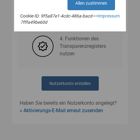
Allen zustimmen
Cookie-ID:
9f5a87e1-4cdc-486a-bacd-
>>Impressum
3. Nutzerdaten angeben
7fffa49be60d
4. Funktionen des
Transparenzregisters
nutzen
Nutzerkonto erstellen
Haben Sie bereits ein Nutzerkonto angelegt?
Aktivierungs-E-Mail erneut zusenden