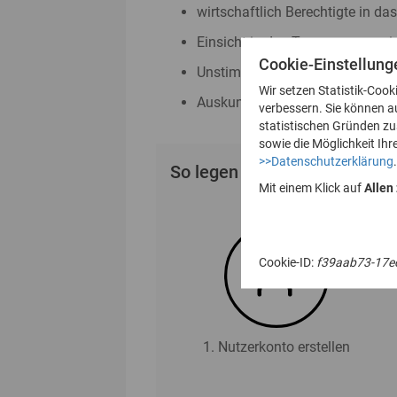
wirtschaftlich Berechtigte in da
Einsicht in das Transparenzreg
Cookie-Einstellung
Unstimmigkeitsmeldungen nac
Wir setzen Statistik-Cook
Auskunftsanträge nach § 23 Abs
verbessern. Sie können a
statistischen Gründen z
sowie die Möglichkeit Ihr
>>Datenschutzerklärung
.
So legen Sie Ihr Nutzerkonto
Mit einem Klick auf
Allen
Cookie-ID:
f39aab73-17e
1. Nutzerkonto erstellen