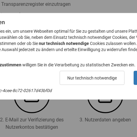
s Transparenzregister einzutragen
ister zu nehmen
en
h § 23a GwG abzugeben
ies ein, um unsere Webseiten optimal für Sie zu gestalten und unsere Plat
. 8 GwG zu stellen
uswählen ob Sie, neben dem Einsatz technisch notwendiger Cookies, der
ustimmen oder ob Sie
nur technisch notwendige
Cookies zulassen wollen.
e Auswahl jederzeit zu ändern und erteilte Einwilligung zu widerrufen finde
 für das Transparenzregister an (Registrierung):
 zustimmen
willigen Sie in die Verarbeitung zu statistischen Zwecken ein.
Nur technisch notwendige
c-4cee-8c72-02617d43bf0d
2. E-Mail zur Verifizierung des
3. Nutzerdaten angeben
Nutzerkontos bestätigen