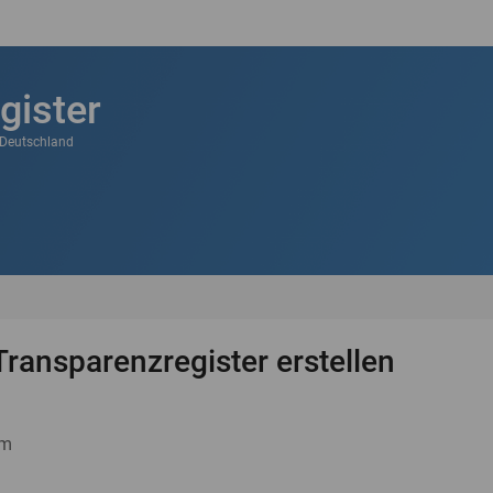
gister
k Deutschland
Transparenzregister erstellen
um