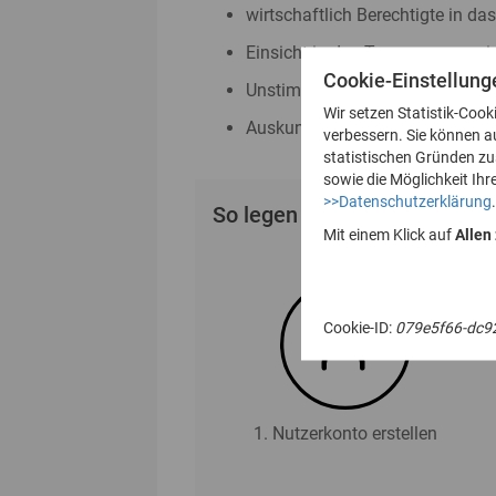
wirtschaftlich Berechtigte in da
Einsicht in das Transparenzreg
Cookie-Einstellung
Unstimmigkeitsmeldungen nac
Wir setzen Statistik-Cook
Auskunftsanträge nach § 23 Abs
verbessern. Sie können a
statistischen Gründen z
sowie die Möglichkeit Ihr
>>Datenschutzerklärung
.
So legen Sie Ihr Nutzerkonto
Mit einem Klick auf
Allen
Cookie-ID:
079e5f66-dc9
1. Nutzerkonto erstellen