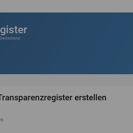
gister
k Deutschland
Transparenzregister erstellen
um