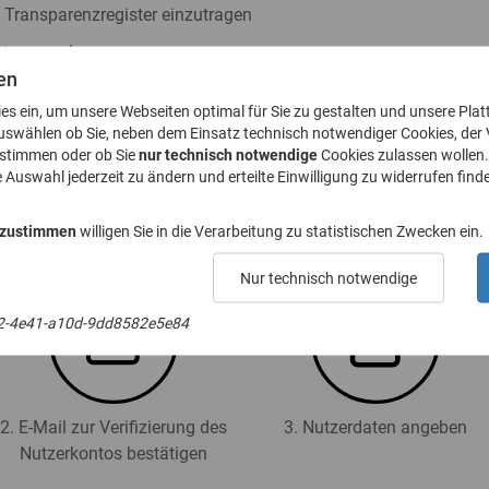
s Transparenzregister einzutragen
ister zu nehmen
en
h § 23a GwG abzugeben
ies ein, um unsere Webseiten optimal für Sie zu gestalten und unsere Plat
. 8 GwG zu stellen
uswählen ob Sie, neben dem Einsatz technisch notwendiger Cookies, der
ustimmen oder ob Sie
nur technisch notwendige
Cookies zulassen wollen.
e Auswahl jederzeit zu ändern und erteilte Einwilligung zu widerrufen finde
 für das Transparenzregister an (Registrierung):
 zustimmen
willigen Sie in die Verarbeitung zu statistischen Zwecken ein.
Nur technisch notwendige
2-4e41-a10d-9dd8582e5e84
2. E-Mail zur Verifizierung des
3. Nutzerdaten angeben
Nutzerkontos bestätigen