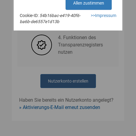
Allen zustimmen
Cookie-ID:
54b16bac-e419-40f6-
>>Impressum
3. Nutzerdaten angeben
ba6b-de6557e1d13b
4. Funktionen des
Transparenzregisters
nutzen
Nutzerkonto erstellen
Haben Sie bereits ein Nutzerkonto angelegt?
Aktivierungs-E-Mail erneut zusenden