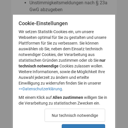
Unstimmigkeitsmeldungen nach § 23a
GwG abzugeben
Auskunftsanträge nach § 23 Abs. 8
Cookie-Einstellungen
GwG zu stellen
Wir setzen Statistik-Cookies ein, um unsere
Webseiten optimal für Sie zu gestalten und unsere
Plattformen für Sie zu verbessern. Sie können
So legen Sie Ihr Nutzerkonto für
auswählen ob Sie, neben dem Einsatz technisch
notwendiger Cookies, der Verarbeitung aus
das Transparenzregister an
statistischen Gründen zustimmen oder ob Sie
nur
technisch notwendige
(Registrierung):
Cookies zulassen wollen.
Weitere Informationen, sowie die Möglichkeit Ihre
Auswahl jederzeit zu ändern und erteilte
Einwilligung zu widerrufen finden Sie in unserer
>>Datenschutzerklärung
.
1. Nutzerkonto erstellen
Mit einem Klick auf
Allen zustimmen
willigen Sie in
die Verarbeitung zu statistischen Zwecken ein.
2. E-Mail zur Verifizierung
Nur technisch notwendige
des Nutzerkontos
bestätigen