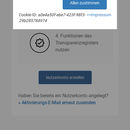
Allen zustimmen
Cookie-ID:
a0e4a50f-ebe7-423f-98f3-
>>Impressum
3. Nutzerdaten angeben
29b285784974
4. Funktionen des
Transparenzregisters
nutzen
Nutzerkonto erstellen
Haben Sie bereits ein Nutzerkonto angelegt?
Aktivierungs-E-Mail erneut zusenden