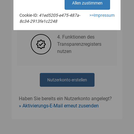
Allen zustimmen
Cookie-ID:
41ed5205-e475-487a-
>>Impressum
3. Nutzerdaten angeben
8c34-2913fe1c2248
4. Funktionen des
Transparenzregisters
nutzen
Nutzerkonto erstellen
Haben Sie bereits ein Nutzerkonto angelegt?
Aktivierungs-E-Mail erneut zusenden