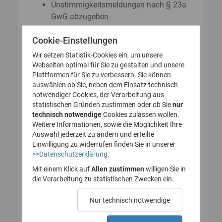
Unstimmigkeitsmeldungen nach § 23a
GwG abzugeben
Auskunftsanträge nach § 23 Abs. 8
Cookie-Einstellungen
GwG zu stellen
Wir setzen Statistik-Cookies ein, um unsere
Webseiten optimal für Sie zu gestalten und unsere
Plattformen für Sie zu verbessern. Sie können
So legen Sie Ihr Nutzerkonto für
auswählen ob Sie, neben dem Einsatz technisch
notwendiger Cookies, der Verarbeitung aus
das Transparenzregister an
statistischen Gründen zustimmen oder ob Sie
nur
technisch notwendige
(Registrierung):
Cookies zulassen wollen.
Weitere Informationen, sowie die Möglichkeit Ihre
Auswahl jederzeit zu ändern und erteilte
Einwilligung zu widerrufen finden Sie in unserer
>>Datenschutzerklärung
.
1. Nutzerkonto erstellen
Mit einem Klick auf
Allen zustimmen
willigen Sie in
die Verarbeitung zu statistischen Zwecken ein.
2. E-Mail zur Verifizierung
Nur technisch notwendige
des Nutzerkontos
bestätigen