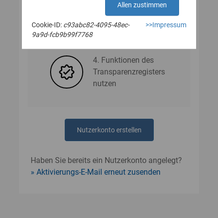
Allen zustimmen
Cookie-ID:
c93abc82-4095-48ec-
>>Impressum
3. Nutzerdaten angeben
9a9d-fcb9b99f7768
4. Funktionen des
Transparenzregisters
nutzen
Nutzerkonto erstellen
Haben Sie bereits ein Nutzerkonto angelegt?
Aktivierungs-E-Mail erneut zusenden