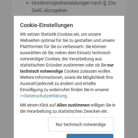
Unstimmigkeitsmeldungen nach § 23a
GwG abzugeben
Auskunftsanträge nach § 23 Abs. 8
Cookie-Einstellungen
GwG zu stellen
Wir setzen Statistik-Cookies ein, um unsere
Webseiten optimal für Sie zu gestalten und unsere
Plattformen für Sie zu verbessern. Sie können
So legen Sie Ihr Nutzerkonto für
auswählen ob Sie, neben dem Einsatz technisch
notwendiger Cookies, der Verarbeitung aus
das Transparenzregister an
statistischen Gründen zustimmen oder ob Sie
nur
technisch notwendige
(Registrierung):
Cookies zulassen wollen.
Weitere Informationen, sowie die Möglichkeit Ihre
Auswahl jederzeit zu ändern und erteilte
Einwilligung zu widerrufen finden Sie in unserer
>>Datenschutzerklärung
.
1. Nutzerkonto erstellen
Mit einem Klick auf
Allen zustimmen
willigen Sie in
die Verarbeitung zu statistischen Zwecken ein.
2. E-Mail zur Verifizierung
Nur technisch notwendige
des Nutzerkontos
bestätigen